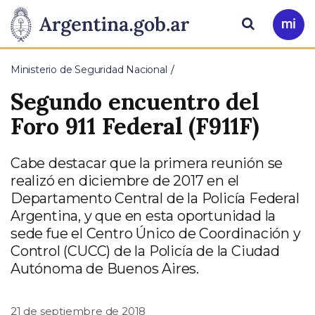
Pasar al contenido principal
Presidencia
Buscar
Ir
a
de
Mi
Ministerio de Seguridad Nacional
Arg
la
Segundo encuentro del
Nación
Foro 911 Federal (F911F)
Cabe destacar que la primera reunión se
realizó en diciembre de 2017 en el
Departamento Central de la Policía Federal
Argentina, y que en esta oportunidad la
sede fue el Centro Único de Coordinación y
Control (CUCC) de la Policía de la Ciudad
Autónoma de Buenos Aires.
21 de septiembre de 2018