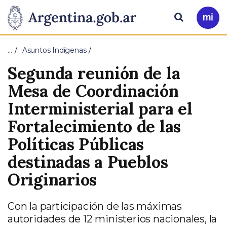
Pasar al contenido principal
Presidencia
Buscar
Ir
a
de
Mi
…
Asuntos Indígenas
Arg
la
Segunda reunión de la
Nación
Mesa de Coordinación
Interministerial para el
Fortalecimiento de las
Políticas Públicas
destinadas a Pueblos
Originarios
Con la participación de las máximas
autoridades de 12 ministerios nacionales, la