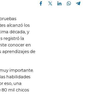
Compartir en Facebook
Compartir en Twitter
Compartir en Linkedin
Compartir en Whatsapp
Compartir en Telegram
 pruebas
tes alcanzó los
ltima década, y
 registró la
mite conocer en
os aprendizajes de
 muy importante.
las habilidades
or eso, una
 80 mil chicos