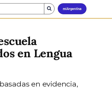
Mi
Buscar
en
el
Argen
sitio
escuela
ados en Lengua
 basadas en evidencia,