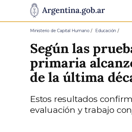
Pasar al contenido principal
Presidencia
de
Ministerio de Capital Humano
Educación
la
Según las prueb
Nación
primaria alcanz
de la última dé
Estos resultados confirm
evaluación y trabajo con