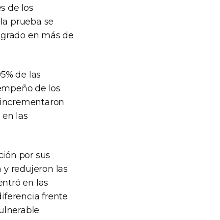
s de los
 la prueba se
to grado en más de
95% de las
sempeño de los
s incrementaron
 en las
ción por sus
y redujeron las
entró en las
iferencia frente
ulnerable.