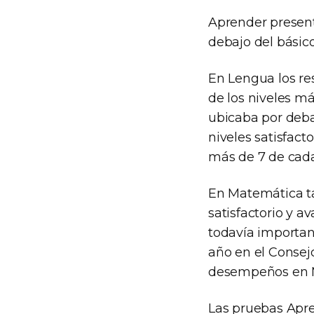
Aprender present
debajo del básico
En Lengua los re
de los niveles má
ubicaba por debaj
niveles satisfact
más de 7 de cada
En Matemática ta
satisfactorio y 
todavía important
año en el Consejo
desempeños en 
Las pruebas Apre