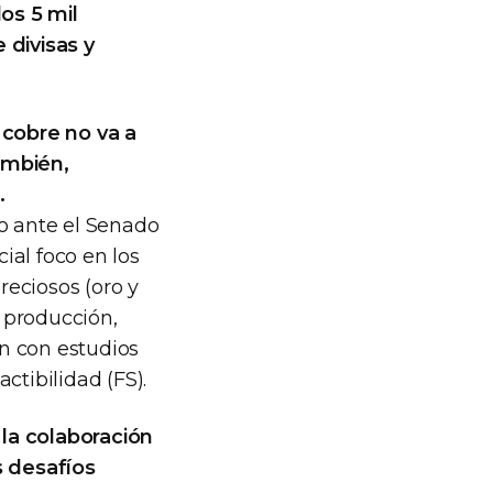
os 5 mil
 divisas y
 cobre no va a
ambién,
.
so ante el Senado
ial foco en los
preciosos (oro y
 producción,
n con estudios
ctibilidad (FS).
a colaboración
s desafíos