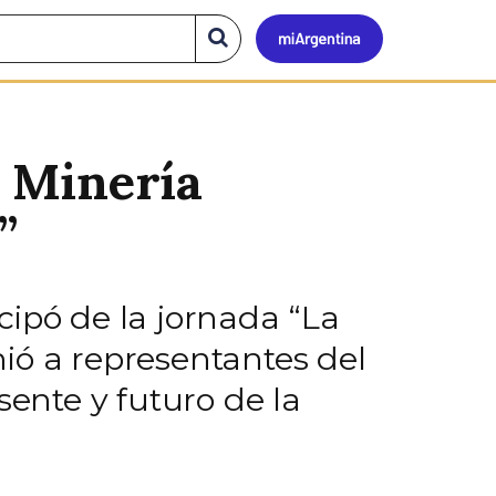
Mi
Buscar
en
el
Argen
sitio
 Minería
”
cipó de la jornada “La
ió a representantes del
sente y futuro de la