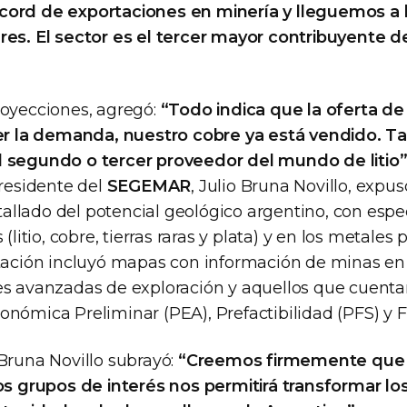
ord de exportaciones en minería y lleguemos a l
res. El sector es el tercer mayor contribuyente de
royecciones, agregó:
“Todo indica que la oferta de
cer la demanda, nuestro cobre ya está vendido. T
l segundo o tercer proveedor del mundo de litio”
presidente del
SEGEMAR
, Julio Bruna Novillo, expu
llado del potencial geológico argentino, con espec
 (litio, cobre, tierras raras y plata) y en los metales 
ntación incluyó mapas con información de minas en
es avanzadas de exploración y aquellos que cuenta
nómica Preliminar (PEA), Prefactibilidad (PFS) y Fa
 Bruna Novillo subrayó:
“Creemos firmemente que l
tos grupos de interés nos permitirá transformar lo