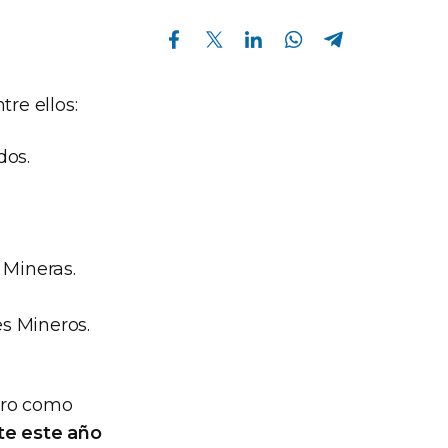
Compartir en Facebook
Compartir en Twitter
Compartir en Linkedin
Compartir en Whatsapp
Compartir en Telegram
re ellos:
dos.
 Mineras.
s Mineros.
ntro como
e este año