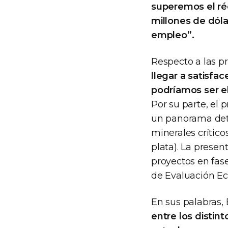
superemos el réc
millones de dóla
empleo”.
Respecto a las p
llegar a satisfa
podríamos ser e
Por su parte, el 
un panorama deta
minerales críticos
plata). La prese
proyectos en fas
de Evaluación Eco
En sus palabras,
entre los distin