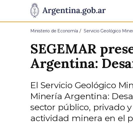
Pasar al contenido principal
Presidencia
de
Ministerio de Economía
Servicio Geológico Mi
la
SEGEMAR presen
Nación
Argentina: Desa
El Servicio Geológico M
Minería Argentina: Desa
sector público, privado 
actividad minera en el p