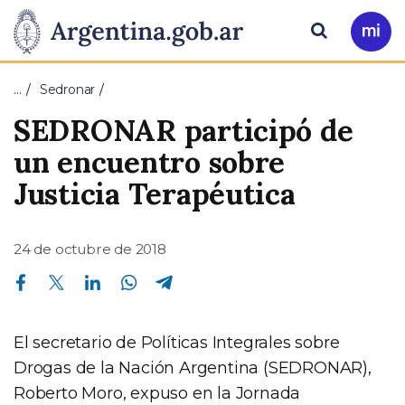
Pasar al contenido principal
Presidencia
Buscar
Ir
a
de
Mi
…
Sedronar
Arg
la
SEDRONAR participó de
Nación
un encuentro sobre
Justicia Terapéutica
24 de octubre de 2018
Compartir en Facebook
Compartir en Twitter
Compartir en Linkedin
Compartir en Whatsapp
Compartir en Telegram
El secretario de Políticas Integrales sobre
Drogas de la Nación Argentina (SEDRONAR),
Roberto Moro, expuso en la Jornada