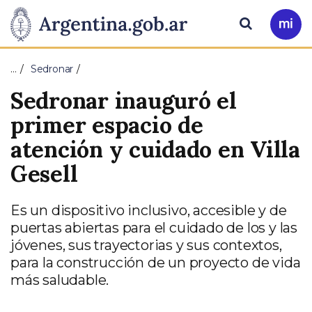
Pasar al contenido principal
Presidencia
Buscar
Ir
a
de
Mi
…
Sedronar
Arg
la
Sedronar inauguró el
Nación
primer espacio de
atención y cuidado en Villa
Gesell
Es un dispositivo inclusivo, accesible y de
puertas abiertas para el cuidado de los y las
jóvenes, sus trayectorias y sus contextos,
para la construcción de un proyecto de vida
más saludable.