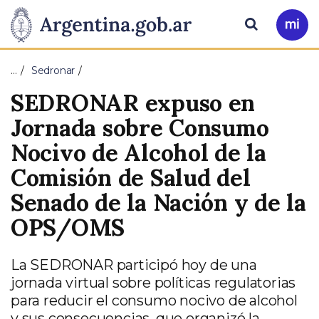
Pasar al contenido principal
Presidencia
Buscar
Ir
a
de
Mi
…
Sedronar
Arg
la
SEDRONAR expuso en
Nación
Jornada sobre Consumo
Nocivo de Alcohol de la
Comisión de Salud del
Senado de la Nación y de la
OPS/OMS
La SEDRONAR participó hoy de una
jornada virtual sobre políticas regulatorias
para reducir el consumo nocivo de alcohol
y sus consecuencias, que organizó la