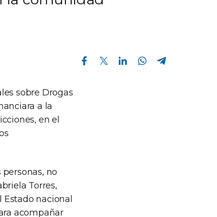
Compartir en Facebook
Compartir en Twitter
Compartir en Linkedin
Compartir en Whatsapp
Compartir en Telegram
rales sobre Drogas
nanciara a la
cciones, en el
os
s personas, no
briela Torres,
el Estado nacional
 para acompañar