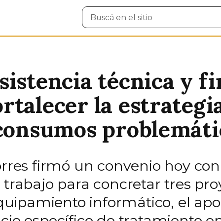
Buscar
en
el
sitio
istencia técnica y fi
talecer la estrategia
 consumos problemáti
Torres firmó un convenio hoy c
 trabajo para concretar tres pro
ipamiento informático, el apor
acio específico de tratamiento 