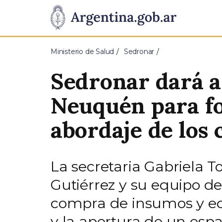
Pasar al contenido principal
Presidencia
de
Ministerio de Salud
Sedronar
la
Sedronar dará as
Nación
Neuquén para for
abordaje de los
La secretaria Gabriela 
Gutiérrez y su equipo de
compra de insumos y equ
y la apertura de un esp