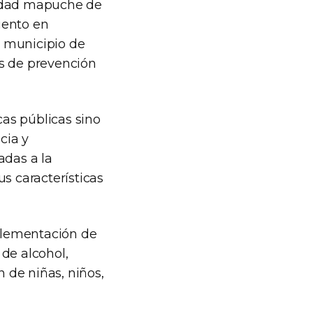
nidad mapuche de
iento en
l municipio de
os de prevención
cas públicas sino
cia y
adas a la
s características
mplementación de
de alcohol,
 de niñas, niños,