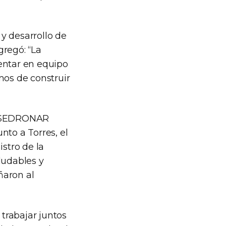
y desarrollo de
gregó: “La
rentar en equipo
mos de construir
la SEDRONAR
nto a Torres, el
istro de la
ludables y
aron al
trabajar juntos