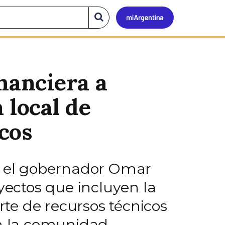
Mi
Buscar
en
el
Argen
sitio
nanciera a
 local de
cos
on el gobernador Omar
yectos que incluyen la
te de recursos técnicos
en la comunidad