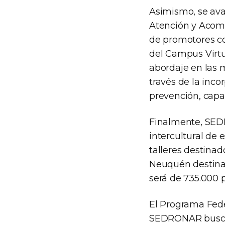
Asimismo, se ava
Atención y Acomp
de promotores com
del Campus Virtu
abordaje en las 
través de la inco
prevención, capac
Finalmente, SEDR
intercultural de 
talleres destina
Neuquén destinar
será de 735.000 
El Programa Fede
SEDRONAR busca c