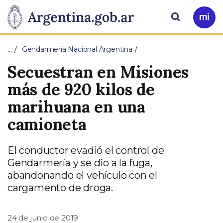
Pasar al contenido principal
Presidencia
Buscar
Ir
a
de
Mi
…
Gendarmería Nacional Argentina
Arg
la
Secuestran en Misiones
Nación
más de 920 kilos de
marihuana en una
camioneta
El conductor evadió el control de
Gendarmería y se dio a la fuga,
abandonando el vehículo con el
cargamento de droga.
24 de junio de 2019