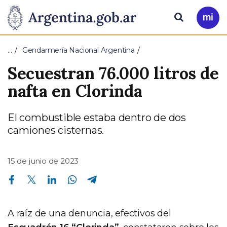
Pasar al contenido principal
Presidencia
Buscar
Ir
a
de
Mi
…
Gendarmería Nacional Argentina
Arg
la
Secuestran 76.000 litros de
Nación
nafta en Clorinda
El combustible estaba dentro de dos
camiones cisternas.
15 de junio de 2023
Compartir en Facebook
Compartir en Twitter
Compartir en Linkedin
Compartir en Whatsapp
Compartir en Telegram
A raíz de una denuncia, efectivos del