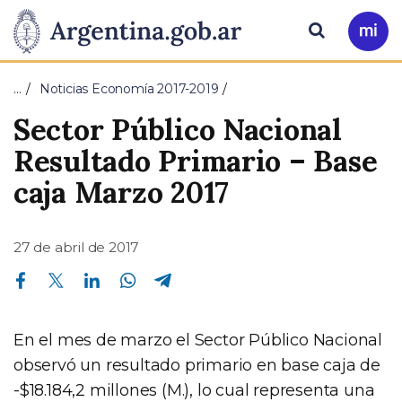
Pasar al contenido principal
Presidencia
Buscar
Ir
a
de
Mi
…
Noticias Economía 2017-2019
Arg
la
Sector Público Nacional
Nación
Resultado Primario – Base
caja Marzo 2017
27 de abril de 2017
Compartir en Facebook
Compartir en Twitter
Compartir en Linkedin
Compartir en Whatsapp
Compartir en Telegram
En el mes de marzo el Sector Público Nacional
observó un resultado primario en base caja de
-$18.184,2 millones (M.), lo cual representa una