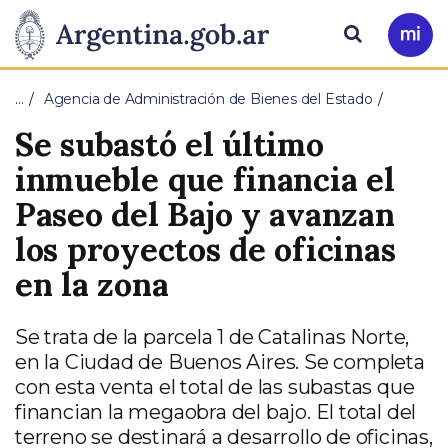
Pasar al contenido principal
Presidencia
Buscar
Ir
a
de
Mi
…
Agencia de Administración de Bienes del Estado
Arg
la
Se subastó el último
Nación
inmueble que financia el
Paseo del Bajo y avanzan
los proyectos de oficinas
en la zona
Se trata de la parcela 1 de Catalinas Norte,
en la Ciudad de Buenos Aires. Se completa
con esta venta el total de las subastas que
financian la megaobra del bajo. El total del
terreno se destinará a desarrollo de oficinas,