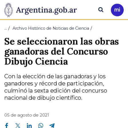
Pasar al contenido principal
Presidencia
Buscar
Ir
a
de
Mi
…
Archivo Histórico de Noticias de Ciencia
Arg
la
Se seleccionaron las obras
Nación
ganadoras del Concurso
Dibujo Ciencia
Con la elección de las ganadoras y los
ganadores y récord de participación,
culminó la sexta edición del concurso
nacional de dibujo científico.
05 de agosto de 2021
Compartir en Facebook
Compartir en Twitter
Compartir en Linkedin
Compartir en Whatsapp
Compartir en Telegram