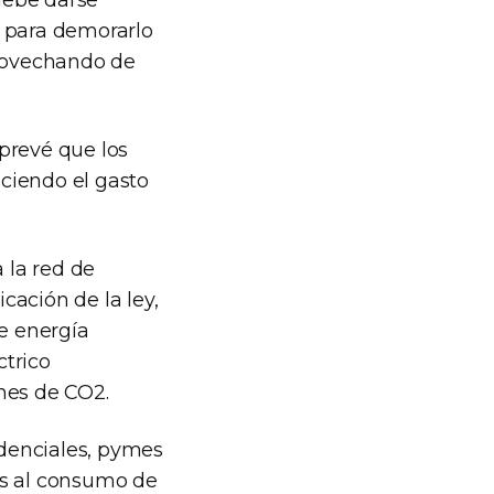
debe darse
n para demorarlo
rovechando de
prevé que los
ciendo el gasto
 la red de
cación de la ley,
e energía
ctrico
nes de CO2.
denciales, pymes
os al consumo de