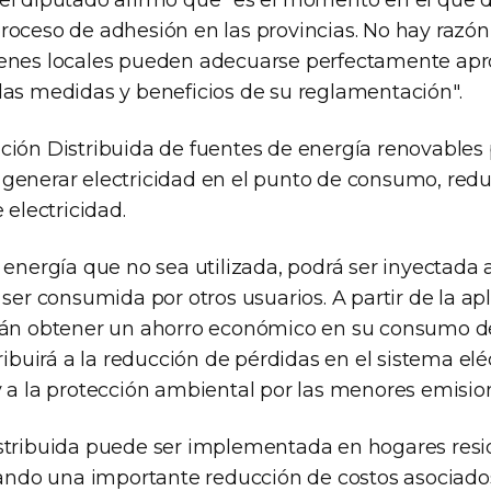
el diputado afirmó que "es el momento en el que 
roceso de adhesión en las provincias. No hay razó
menes locales pueden adecuarse perfectamente ap
las medidas y beneficios de su reglamentación".
ción Distribuida de fuentes de energía renovables 
generar electricidad en el punto de consumo, redu
 electricidad.
 energía que no sea utilizada, podrá ser inyectada a
 ser consumida por otros usuarios. A partir de la apli
drán obtener un ahorro económico en su consumo d
tribuirá a la reducción de pérdidas en el sistema elé
y a la protección ambiental por las menores emisio
stribuida puede ser implementada en hogares resi
grando una importante reducción de costos asociad