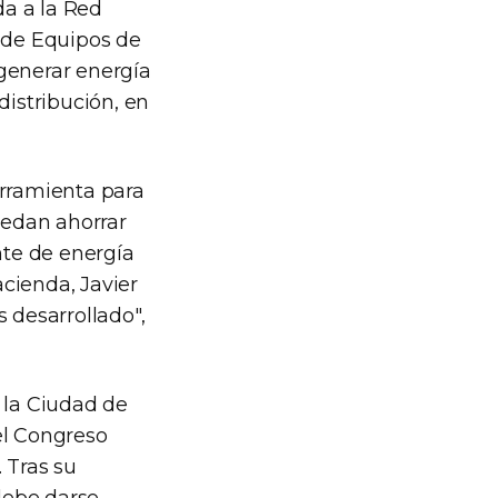
a a la Red
n de Equipos de
generar energía
distribución, en
erramienta para
uedan ahorrar
nte de energía
acienda, Javier
 desarrollado",
 la Ciudad de
el Congreso
 Tras su