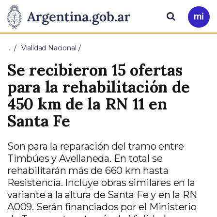
Pasar al contenido principal
Presidencia
Buscar
Ir
a
de
Mi
…
Vialidad Nacional
Arg
la
Se recibieron 15 ofertas
Nación
para la rehabilitación de
450 km de la RN 11 en
Santa Fe
Son para la reparación del tramo entre
Timbúes y Avellaneda. En total se
rehabilitarán más de 660 km hasta
Resistencia. Incluye obras similares en la
variante a la altura de Santa Fe y en la RN
A009. Serán financiados por el Ministerio