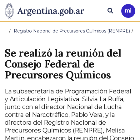
Pasar al contenido principal
Presidencia
Buscar
Ir
a
de
Mi
…
Registro Nacional de Precursores Químicos (RENPRE)
Arg
la
Se realizó la reunión del
Nación
Consejo Federal de
Precursores Químicos
La subsecretaria de Programación Federal
y Articulación Legislativa, Silvia La Ruffa,
junto con el director Nacional de Lucha
contra el Narcotráfico, Pablo Vera, y la
directora del Registro Nacional de
Precursores Químicos (RENPRE), Melisa
Martin, encabezaron la reunión del Consejo