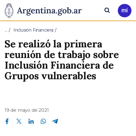
Pasar al contenido principal
Presidencia
Buscar
Ir
a
de
Mi
…
Inclusión Financiera
Arg
la
Se realizó la primera
Nación
reunión de trabajo sobre
Inclusión Financiera de
Grupos vulnerables
19 de mayo de 2021
Compartir en Facebook
Compartir en Twitter
Compartir en Linkedin
Compartir en Whatsapp
Compartir en Telegram