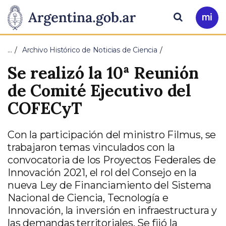
Pasar al contenido principal
Presidencia
Buscar
Ir
a
de
Mi
…
Archivo Histórico de Noticias de Ciencia
Arg
la
Se realizó la 10ª Reunión
Nación
de Comité Ejecutivo del
COFECyT
Con la participación del ministro Filmus, se
trabajaron temas vinculados con la
convocatoria de los Proyectos Federales de
Innovación 2021, el rol del Consejo en la
nueva Ley de Financiamiento del Sistema
Nacional de Ciencia, Tecnología e
Innovación, la inversión en infraestructura y
las demandas territoriales. Se fijó la