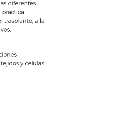
as diferentes
 práctica
trasplante, a la
ivos,
.
ciones
ejidos y células