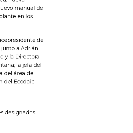
; nuevo manual de
plante en los
icepresidente de
, junto a Adrián
no y la Directora
tana; la jefa del
a del área de
n del Ecodaic.
es designados