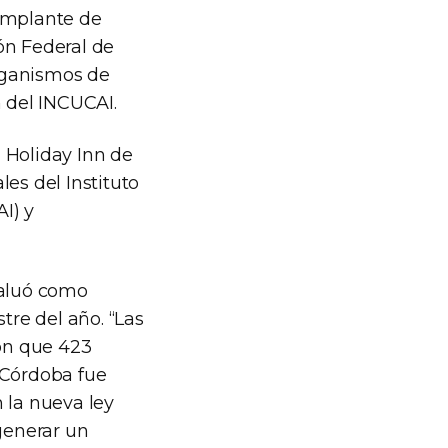
 implante de
ón Federal de
rganismos de
n del INCUCAI.
l Holiday Inn de
es del Instituto
I) y
valuó como
tre del año. “Las
on que 423
 Córdoba fue
 la nueva ley
 generar un