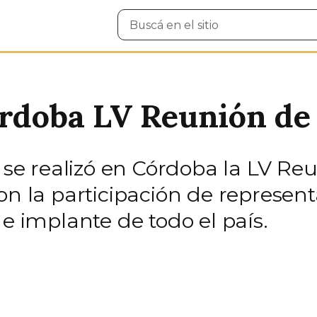
Buscar
en
el
sitio
órdoba LV Reunión d
l se realizó en Córdoba la LV Re
on la participación de represen
 e implante de todo el país.