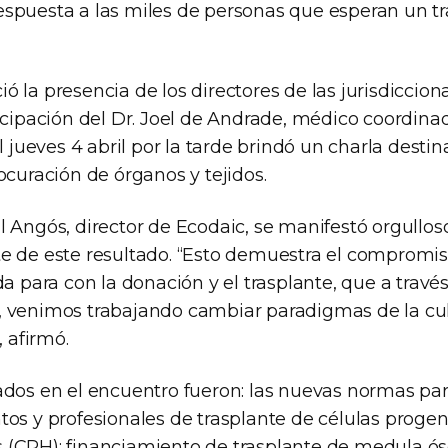
spuesta a las miles de personas que esperan un tr
 la presencia de los directores de las jurisdicciona
icipación del Dr. Joel de Andrade, médico coordina
el jueves 4 abril por la tarde brindó un charla desti
ocuración de órganos y tejidos.
l Angós, director de Ecodaic, se manifestó orgullo
e de este resultado. “Esto demuestra el compromis
da para con la donación y el trasplante, que a trav
 venimos trabajando cambiar paradigmas de la cu
, afirmó.
ados en el encuentro fueron: las nuevas normas para
os y profesionales de trasplante de células progen
(CPH); financiamiento de trasplante de medula ós