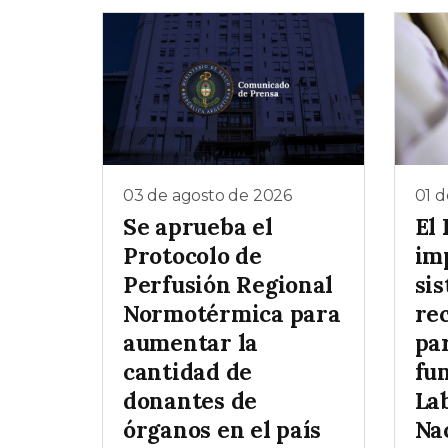
03 de agosto de 2026
01 d
Se aprueba el
El
Protocolo de
im
Perfusión Regional
si
Normotérmica para
re
aumentar la
pa
cantidad de
fu
donantes de
La
órganos en el país
Na