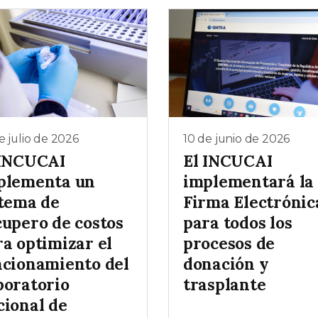
e julio de 2026
10 de junio de 2026
 INCUCAI
El INCUCAI
plementa un
implementará la
stema de
Firma Electrónic
cupero de costos
para todos los
ra optimizar el
procesos de
ncionamiento del
donación y
boratorio
trasplante
cional de