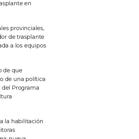
asplante en
les provinciales,
dor de trasplante
nada a los equipos
so de que
o de una política
és del Programa
ltura
 la habilitación
itoras
ea; nueva