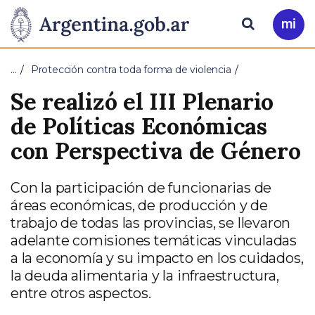
Pasar al contenido principal
Presidencia
Buscar
Ir
a
de
Mi
…
Protección contra toda forma de violencia
Arg
la
Se realizó el III Plenario
Nación
de Políticas Económicas
con Perspectiva de Género
Con la participación de funcionarias de
áreas económicas, de producción y de
trabajo de todas las provincias, se llevaron
adelante comisiones temáticas vinculadas
a la economía y su impacto en los cuidados,
la deuda alimentaria y la infraestructura,
entre otros aspectos.