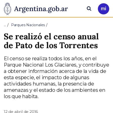
Pasar al contenido principal
Presidencia
Buscar
Ir
a
de
Mi
…
Parques Nacionales
Arg
la
Se realizó el censo anual
Nación
de Pato de los Torrentes
El censo se realiza todos los años, en el
Parque Nacional Los Glaciares, y contribuye
a obtener información acerca de la vida de
esta especie, el impacto de algunas
actividades humanas, la presencia de
amenazas y el estado de los ambientes en
los que habita.
12 de abril de 2016