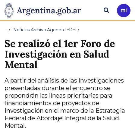
Pasar al contenido principal
Presidencia
Buscar
Ir
a
de
Mi
…
Noticias Archivo Agencia I+D+i
Arg
la
Se realizó el 1er Foro de
Nación
Investigación en Salud
Mental
A partir del análisis de las investigaciones
presentadas durante el encuentro se
propondrán las líneas prioritarias para
financiamientos de proyectos de
investigación en el marco de la Estrategia
Federal de Abordaje Integral de la Salud
Mental.