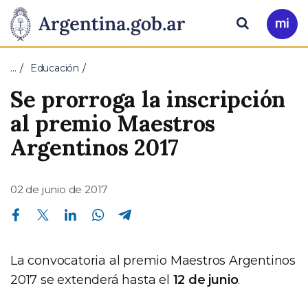
Pasar al contenido principal
Presidencia
Buscar
Ir
a
de
Mi
…
Educación
Arg
la
Se prorroga la inscripción
Nación
al premio Maestros
Argentinos 2017
02 de junio de 2017
Compartir en Facebook
Compartir en Twitter
Compartir en Linkedin
Compartir en Whatsapp
Compartir en Telegram
La convocatoria al premio Maestros Argentinos
2017 se extenderá hasta el
12 de junio
.