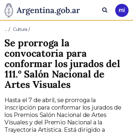
Pasar al contenido principal
Presidencia
Buscar
Ir
a
de
Mi
…
Cultura
Arg
la
Se prorroga la
Nación
convocatoria para
conformar los jurados del
111.° Salón Nacional de
Artes Visuales
Hasta el 7 de abril, se prorroga la
inscripción para conformar los jurados de
los Premios Salón Nacional de Artes
Visuales y del Premio Nacional a la
Trayectoria Artística. Está dirigido a