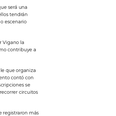
(que será una
ellos tendrán
mo escenario
r Vigano la
smo contribuye a
lle que organiza
vento contó con
scripciones se
ecorrer circuitos
e registraron más