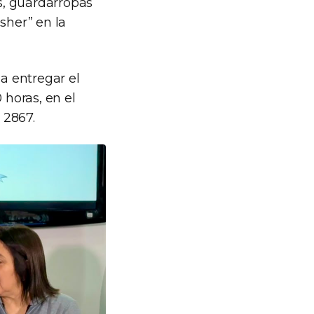
es, guardarropas
sher” en la
 a entregar el
0 horas, en el
 2867.