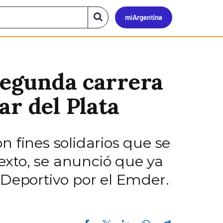
Mi
Buscar
en
el
Argen
sitio
 segunda carrera
ar del Plata
on fines solidarios que se
texto, se anunció que ya
 Deportivo por el Emder.
Compartir en Facebook
Compartir en Twitter
Compartir en Linkedin
Compartir en Whatsapp
Compartir en Telegram