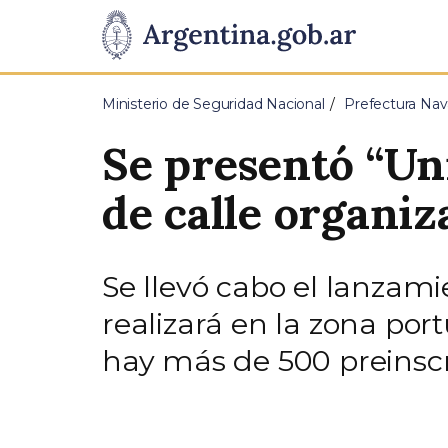
Pasar al contenido principal
Presidencia
de
Ministerio de Seguridad Nacional
Prefectura Nav
la
Se presentó “Uni
Nación
de calle organiz
Se llevó cabo el lanzamie
realizará en la zona por
hay más de 500 preinscr