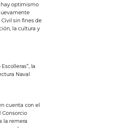
ue hay optimismo
e nuevamente
ivil sin fines de
ión, la cultura y
Escolleras”, la
fectura Naval
én cuenta con el
l Consorcio
a la remera