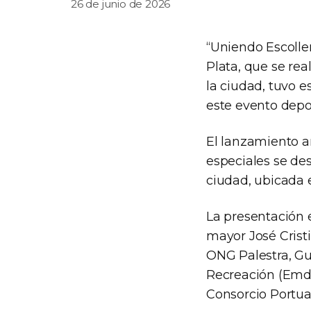
26 de junio de 2026
“Uniendo Escoller
Plata, que se rea
la ciudad, tuvo e
este evento depor
El lanzamiento a
especiales se des
ciudad, ubicada 
La presentación e
mayor José Crist
ONG Palestra, Gu
Recreación (Emde
Consorcio Portuar