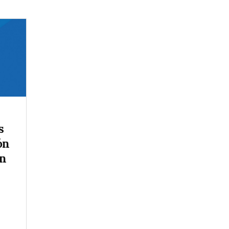
s
ón
ín