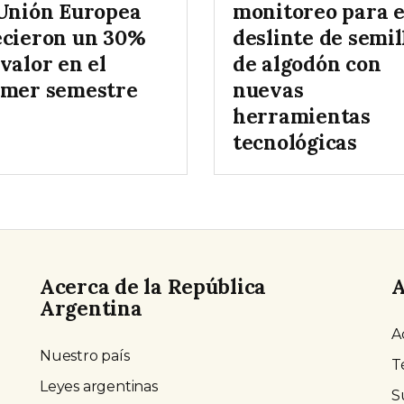
 Unión Europea
monitoreo para e
ecieron un 30%
deslinte de semil
valor en el
de algodón con
imer semestre
nuevas
herramientas
tecnológicas
Acerca de la República
A
Argentina
A
Nuestro país
T
Leyes argentinas
S