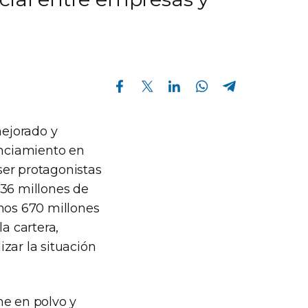
Compartir en Facebook
Compartir en Twitter
Compartir en Linkedin
Compartir en Whatsapp
Compartir en Telegram
ejorado y
anciamiento en
ser protagonistas
536 millones de
unos 670 millones
a cartera,
zar la situación
he en polvo y