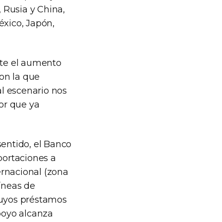
 Rusia y China,
xico, Japón,
nte el aumento
con la que
l escenario nos
or que ya
sentido, el Banco
portaciones a
ternacional (zona
líneas de
cuyos préstamos
apoyo alcanza