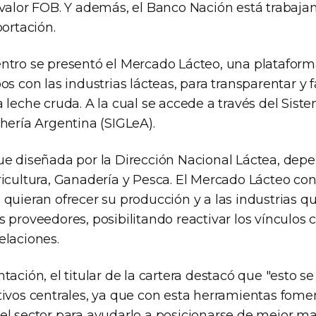
 valor FOB. Y además, el Banco Nación está trabaj
portación.
ntro se presentó el Mercado Lácteo, una platafor
s con las industrias lácteas, para transparentar y fa
 leche cruda. A la cual se accede a través del Sist
hería Argentina (SIGLeA).
ue diseñada por la Dirección Nacional Láctea, depe
icultura, Ganadería y Pesca. El Mercado Lácteo cone
 quieran ofrecer su producción y a las industrias 
 proveedores, posibilitando reactivar los vínculos 
elaciones.
tación, el titular de la cartera destacó que "esto 
tivos centrales, ya que con esta herramientas fom
el sector para ayudarlo a posicionarse de mejor ma