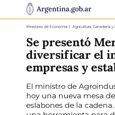
Pasar al contenido principal
Presidencia
de
Ministerio de Economía
Agricultura, Ganadería y
la
Se presentó Mer
Nación
diversificar el 
empresas y esta
El ministro de Agroindu
hoy una nueva mesa de c
eslabones de la cadena.
una herramienta para di