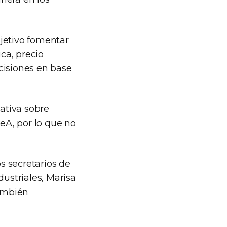
jetivo fomentar
ica, precio
cisiones en base
mativa sobre
LeA, por lo que no
os secretarios de
ustriales, Marisa
también