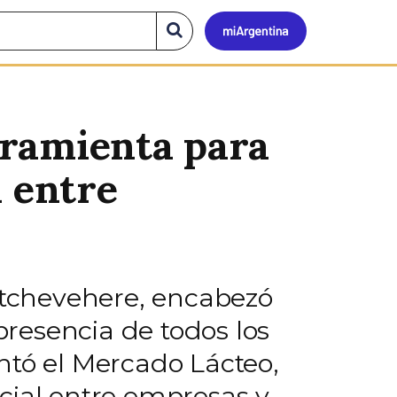
Mi
Buscar
en
el
Argen
sitio
rramienta para
l entre
 Etchevehere, encabezó
resencia de todos los
ntó el Mercado Lácteo,
cial entre empresas y