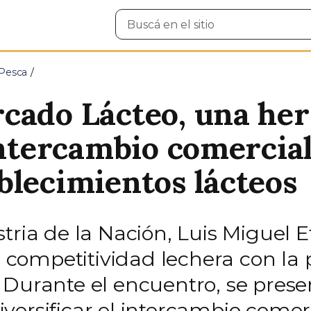
Buscar
en
el
sitio
 Pesca
cado Lácteo, una he
intercambio comercia
blecimientos lácteos
stria de la Nación, Luis Miguel
ompetitividad lechera con la p
 Durante el encuentro, se prese
versificar el intercambio comer