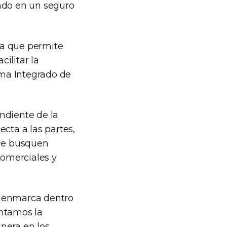
ando en un seguro
ma que permite
cilitar la
ema Integrado de
ndiente de la
cta a las partes,
que busquen
comerciales y
se enmarca dentro
entamos la
nera en los