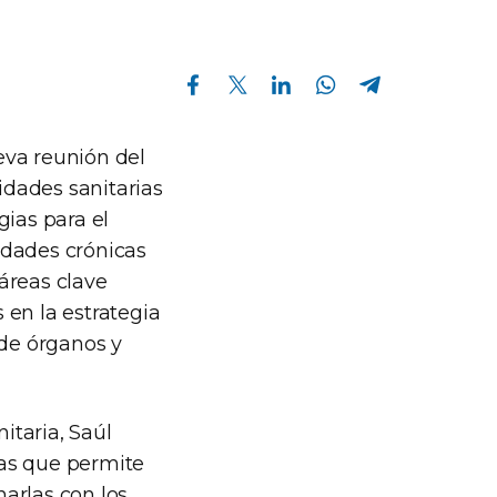
Compartir en Facebook
Compartir en Twitter
Compartir en Linkedin
Compartir en Whatsapp
Compartir en Telegram
eva reunión del
dades sanitarias
gias para el
edades crónicas
 áreas clave
 en la estrategia
 de órganos y
itaria, Saúl
cas que permite
narlas con los