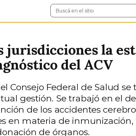
Buscar
en
el
sitio
s jurisdicciones la es
agnóstico del ACV
 Consejo Federal de Salud se tr
ctual gestión. Se trabajó en el d
nción de los accidentes cerebro
s en materia de inmunización, 
 donación de órganos.