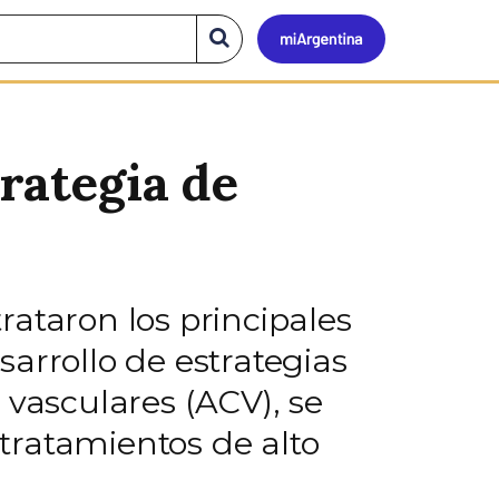
Mi
Buscar
en
el
Argen
sitio
trategia de
ataron los principales
esarrollo de estrategias
 vasculares (ACV), se
tratamientos de alto