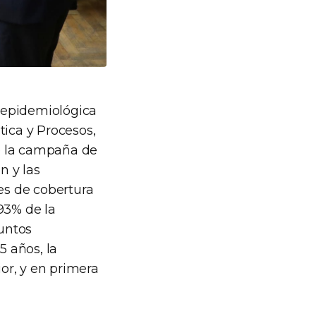
n epidemiológica
stica y Procesos,
de la campaña de
n y las
jes de cobertura
93% de la
untos
 años, la
or, y en primera