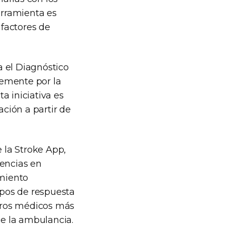
erramienta es
 factores de
a el Diagnóstico
temente por la
ta iniciativa es
ación a partir de
e la Stroke App,
gencias en
amiento
mpos de respuesta
ntros médicos más
de la ambulancia.