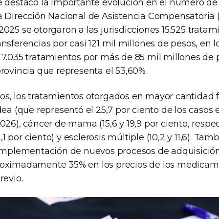
e destacó la importante evolución en el número de
a Dirección Nacional de Asistencia Compensatoria 
025 se otorgaron a las jurisdicciones 15.525 tratam
nsferencias por casi 121 mil millones de pesos, en 
 7.035 tratamientos por más de 85 mil millones de 
rovincia que representa el 53,60%.
s, los tratamientos otorgados en mayor cantidad 
dea (que representó el 25,7 por ciento de los casos e
026), cáncer de mama (15,6 y 19,9 por ciento, respe
12,1 por ciento) y esclerosis múltiple (10,2 y 11,6). Ta
 implementación de nuevos procesos de adquisición
roximadamente 35% en los precios de los medicam
revio.