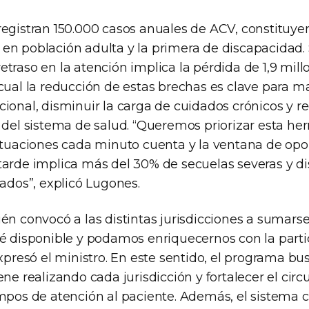
registran 150.000 casos anuales de ACV, constituy
en población adulta y la primera de discapacidad.
traso en la atención implica la pérdida de 1,9 mill
cual la reducción de estas brechas es clave para m
ional, disminuir la carga de cuidados crónicos y re
n del sistema de salud. “Queremos priorizar esta h
situaciones cada minuto cuenta y la ventana de op
tarde implica más del 30% de secuelas severas y d
tados”, explicó Lugones.
én convocó a las distintas jurisdicciones a sumarse 
té disponible y podamos enriquecernos con la parti
expresó el ministro. En este sentido, el programa b
ne realizando cada jurisdicción y fortalecer el circu
empos de atención al paciente. Además, el sistema c