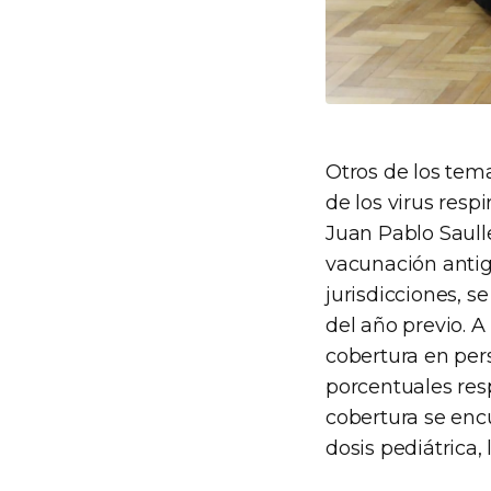
Otros de los tema
de los virus respi
Juan Pablo Saulle
vacunación antigr
jurisdicciones, s
del año previo. 
cobertura en per
porcentuales res
cobertura se enc
dosis pediátrica,