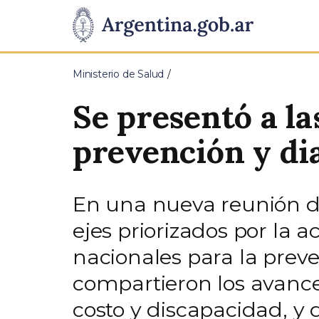
Pasar al contenido principal
Presidencia
de
Ministerio de Salud
la
Se presentó a la
Nación
prevención y di
En una nueva reunión del
ejes priorizados por la a
nacionales para la preve
compartieron los avance
costo y discapacidad, y