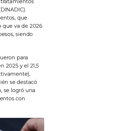
 tratamientos
(DINADIC).
ientos, que
lo que va de 2026
pesos, siendo
fueron para
n 2025 y el 21,5
ctivamente),
mbién se destacó
, se logró una
entos con