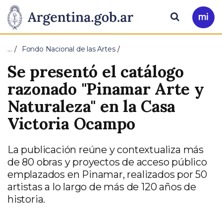
Pasar al contenido principal
Presidencia
Buscar
Ir
a
de
Mi
…
Fondo Nacional de las Artes
Arg
la
Se presentó el catálogo
Nación
razonado "Pinamar Arte y
Naturaleza" en la Casa
Victoria Ocampo
La publicación reúne y contextualiza más
de 80 obras y proyectos de acceso público
emplazados en Pinamar, realizados por 50
artistas a lo largo de más de 120 años de
historia.