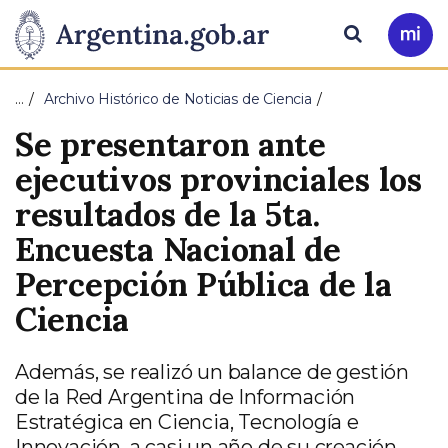
Pasar al contenido principal
Presidencia
Buscar
Ir
a
de
Mi
…
Archivo Histórico de Noticias de Ciencia
Arg
la
Se presentaron ante
Nación
ejecutivos provinciales los
resultados de la 5ta.
Encuesta Nacional de
Percepción Pública de la
Ciencia
Además, se realizó un balance de gestión
de la Red Argentina de Información
Estratégica en Ciencia, Tecnología e
Innovación, a casi un año de su creación.