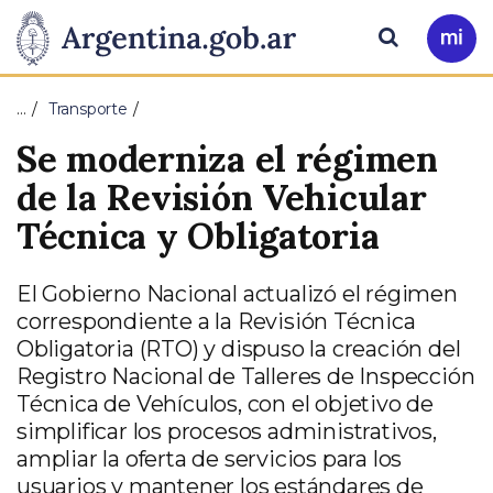
Pasar al contenido principal
Presidencia
Buscar
Ir
a
de
Mi
…
Transporte
Arg
la
Se moderniza el régimen
Nación
de la Revisión Vehicular
Técnica y Obligatoria
El Gobierno Nacional actualizó el régimen
correspondiente a la Revisión Técnica
Obligatoria (RTO) y dispuso la creación del
Registro Nacional de Talleres de Inspección
Técnica de Vehículos, con el objetivo de
simplificar los procesos administrativos,
ampliar la oferta de servicios para los
usuarios y mantener los estándares de