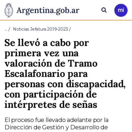
Pasar al contenido principal
Presidencia
Buscar
Ir
a
de
Mi
…
Noticias Jefatura 2019-2023
Arg
la
Se llevó a cabo por
Nación
primera vez una
valoración de Tramo
Escalafonario para
personas con discapacidad,
con participación de
intérpretes de señas
El proceso fue llevado adelante por la
Dirección de Gestión y Desarrollo de