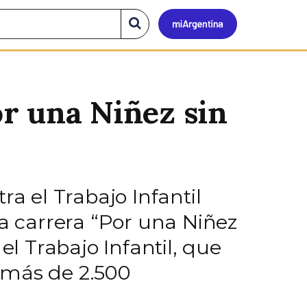
Mi
Buscar
en
el
Argen
sitio
or una Niñez sin
ra el Trabajo Infantil
la carrera “Por una Niñez
el Trabajo Infantil, que
 más de 2.500