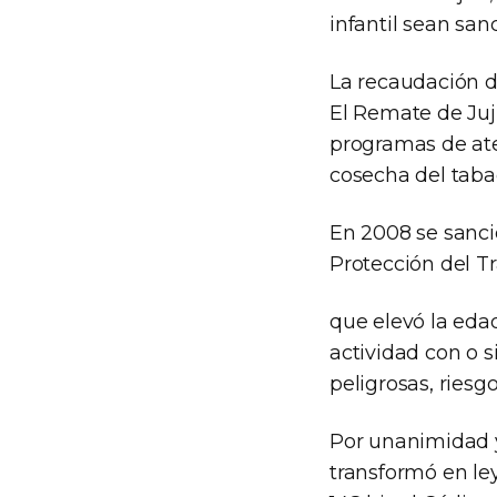
infantil sean san
La recaudación de
El Remate de Juju
programas de aten
cosecha del tabac
En 2008 se sancio
Protección del T
que elevó la eda
actividad con o s
peligrosas, riesg
Por unanimidad y 
transformó en ley