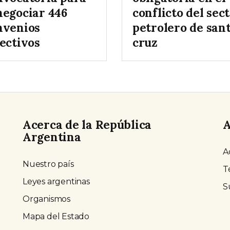
negociar 446
conflicto del sec
nvenios
petrolero de san
ectivos
cruz
Acerca de la República
A
Argentina
A
Nuestro país
T
Leyes argentinas
S
Organismos
Mapa del Estado