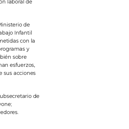
ón laboral de
inisterio de
abajo Infantil
metidas con la
 programas y
mbién sobre
man esfuerzos,
e sus acciones
subsecretario de
vone;
redores.