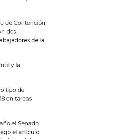
tro de Contención
on dos
rabajadores de la
til y la
o tipo de
18 en tareas
e año el Senado
egó el artículo