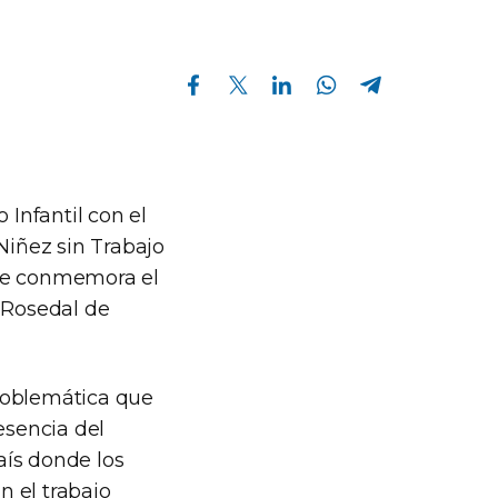
Compartir en Facebook
Compartir en Twitter
Compartir en Linkedin
Compartir en Whatsapp
Compartir en Telegram
 Infantil con el
Niñez sin Trabajo
e se conmemora el
l Rosedal de
roblemática que
esencia del
aís donde los
n el trabajo