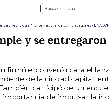
Buscar
en
el
sitio
encia y Tecnología
Ente Nacional de Comunicaciones - ENACO
mple y se entregaron 
m firmó el convenio para el la
ndente de la ciudad capital, en
 También participó de un encue
 importancia de impulsar la incl