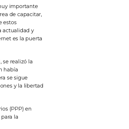
 muy importante
ea de capacitar,
e estos
a actualidad y
rnet es la puerta
 se realizó la
en había
ra se sigue
ones y la libertad
rios (PPP) en
 para la