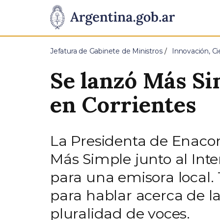
Pasar al contenido principal
Presidencia
de
Jefatura de Gabinete de Ministros
Innovación, Ci
la
Se lanzó Más Si
Nación
en Corrientes
La Presidenta de Enaco
Más Simple junto al Inte
para una emisora local.
para hablar acerca de la
pluralidad de voces.