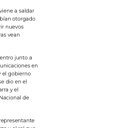
viene a saldar
abían otorgado
ir nuevos
ras vean
entro junto a
municaciones en
 el gobierno
se dio en el
rra y el
 Nacional de
l representante