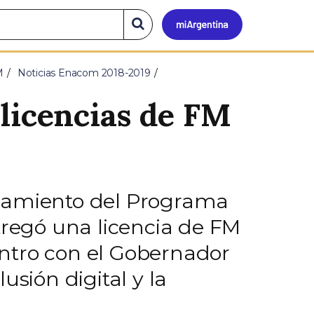
Mi
Buscar
en
el
Argen
sitio
M
Noticias Enacom 2018-2019
licencias de FM
nzamiento del Programa
tregó una licencia de FM
ntro con el Gobernador
usión digital y la