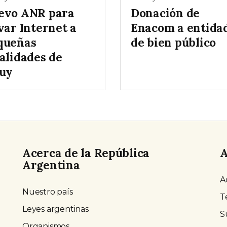
evo ANR para
Donación de
var Internet a
Enacom a entida
queñas
de bien público
alidades de
juy
Acerca de la República
A
Argentina
A
Nuestro país
T
Leyes argentinas
S
Organismos