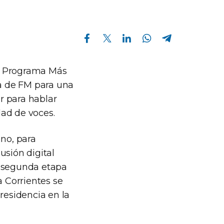
Compartir en Facebook
Compartir en Twitter
Compartir en Linkedin
Compartir en Whatsapp
Compartir en Telegram
el Programa Más
ia de FM para una
r para hablar
dad de voces.
ano, para
usión digital
a segunda etapa
a Corrientes se
residencia en la