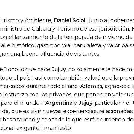
 Turismo y Ambiente,
Daniel Scioli
, junto al gobern
l ministro de Cultura y Turismo de esa jurisdicción,
aron el lanzamiento de la temporada de invierno de
al e histórico, gastronomía, naturaleza y valor paisa
rar una buena afluencia de visitantes.
e “todo lo que hace
Jujuy
, no solamente le hace mu
 todo el país”, así como también valoró que la provi
 mercados durante todo el año. Además, agradeció
 esfuerzo con los privados, que ponen en valor una
 para el mundo”. “
Argentina
y
Jujuy
, particularment
da, que es vivir nuevas experiencias, relacionadas
a hospitalidad y con todo lo que está ocurriendo d
ional exigente”, manifestó.