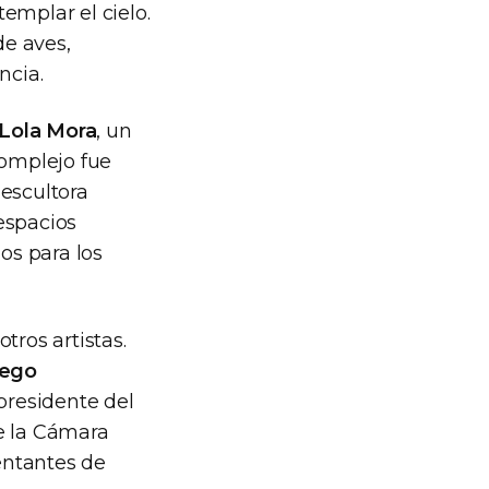
emplar el cielo.
de aves,
ncia.
Lola Mora
, un
complejo fue
 escultora
espacios
os para los
otros artistas.
iego
l presidente del
de la Cámara
entantes de