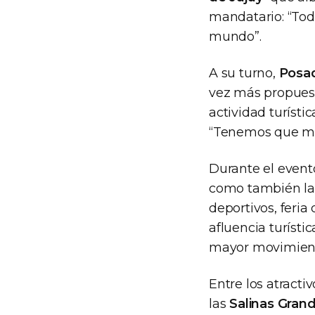
mandatario: “Tod
mundo”.
A su turno,
Posa
vez más propuesta
actividad turísti
“Tenemos que man
Durante el evento
como también la 
deportivos, feri
afluencia turístic
mayor movimiento
Entre los atracti
las
Salinas Gran