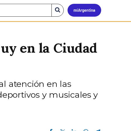
Mi
Buscar
en
el
Argen
sitio
juy en la Ciudad
al atención en las
deportivos y musicales y
Compartir en Facebook
Compartir en Twitter
Compartir en Linkedin
Compartir en Whatsapp
Compartir en Telegram