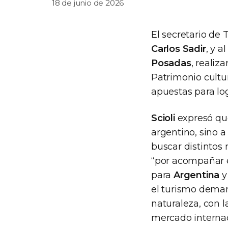
18 de junio de 2026
El secretario de
Carlos Sadir
, y a
Posadas
, realiz
Patrimonio cultur
apuestas para log
Scioli
expresó qu
argentino, sino a
buscar distintos
“por acompañar el
para
Argentina
y
el turismo deman
naturaleza, con l
mercado internac