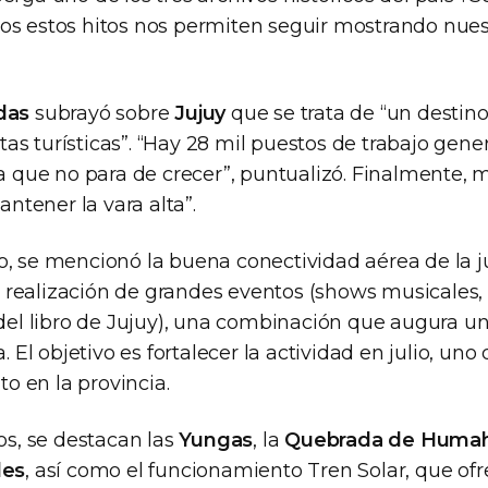
os estos hitos nos permiten seguir mostrando nuest
das
subrayó sobre
Jujuy
que se trata de “un destin
s turísticas”. “Hay 28 mil puestos de trabajo gene
ca que no para de crecer”, puntualizó. Finalmente, m
tener la vara alta”.
, se mencionó la buena conectividad aérea de la ju
realización de grandes eventos (shows musicales,
a del libro de Jujuy), una combinación que augura 
a. El objetivo es fortalecer la actividad en julio, un
 en la provincia.
vos, se destacan las
Yungas
, la
Quebrada de Huma
des
, así como el funcionamiento Tren Solar, que of