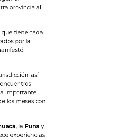
ra provincia al
o que tiene cada
rados por la
anifestó:
risdicción, así
 encuentros
una importante
o de los meses con
huaca
, la
Puna
y
rece experiencias