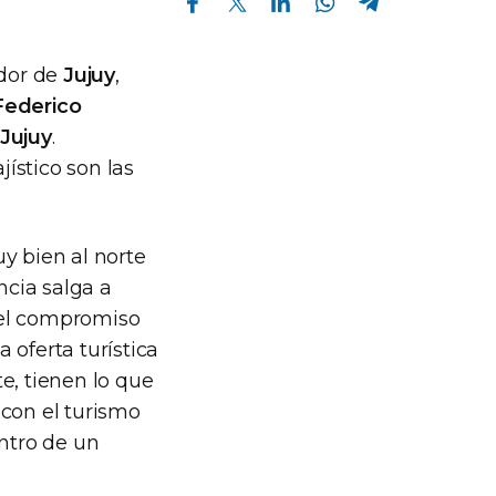
ador de
Jujuy
,
Federico
Jujuy
.
jístico son las
y bien al norte
ncia salga a
 el compromiso
 oferta turística
e, tienen lo que
 con el turismo
entro de un