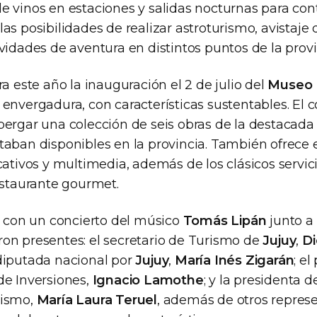
 vinos en estaciones y salidas nocturnas para cont
as posibilidades de realizar astroturismo, avistaje 
vidades de aventura en distintos puntos de la provi
ra este año la inauguración el 2 de julio del
Museo 
envergadura, con características sustentables. El 
bergar una colección de seis obras de la destacada
taban disponibles en la provincia. También ofrece 
cativos y multimedia, además de los clásicos servici
estaurante gourmet.
zó con un concierto del músico
Tomás Lipán
junto a 
on presentes: el secretario de Turismo de
Jujuy
,
D
 diputada nacional por
Jujuy
,
María Inés Zigarán
; e
de Inversiones,
Ignacio Lamothe
; y la presidenta 
rismo,
María Laura Teruel
, además de otros repres