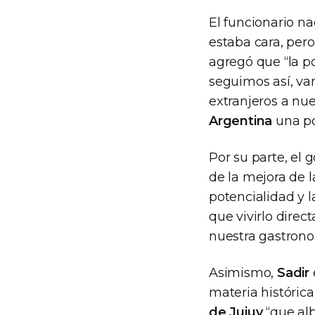
El funcionario n
estaba cara, pero
agregó que “la pol
seguimos así, vam
extranjeros a nue
Argentina
una po
Por su parte, el 
de la mejora de l
potencialidad y l
que vivirlo direc
nuestra gastrono
Asimismo,
Sadir
materia histórica
de Jujuy
“que alb