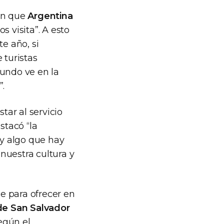
ían que
Argentina
s visita”. A esto
te año, si
 turistas
mundo ve en la
”.
tar al servicio
stacó “la
ay algo que hay
 nuestra cultura y
e para ofrecer en
de San Salvador
Según el