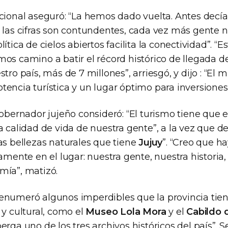
acional aseguró: “La hemos dado vuelta. Antes dec
 las cifras son contundentes, cada vez más gente no
ítica de cielos abiertos facilita la conectividad”. “Es
os camino a batir el récord histórico de llegada de
stro país, más de 7 millones”, arriesgó, y dijo : “El 
tencia turística y un lugar óptimo para inversiones
gobernador jujeño consideró: “El turismo tiene que es
a calidad de vida de nuestra gente”, a la vez que de
as bellezas naturales que tiene
Jujuy
”. “Creo que h
tamente en el lugar: nuestra gente, nuestra historia,
mía”, matizó.
enumeró algunos imperdibles que la provincia tien
 y cultural, como el
Museo Lola Mora
y el
Cabildo 
erga uno de los tres archivos históricos del país”. 