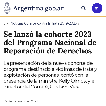
Pasar al contenido principal
Presidencia
Buscar
Ir
a
de
Mi
…
Noticias Comité contra la Trata 2019-2023
Arg
la
Se lanzó la cohorte 2023
Nación
del Programa Nacional de
Reparación de Derechos
La presentación de la nueva cohorte del
programa, destinado a víctimas de trata y
explotación de personas, contó con la
presencia de la ministra Kelly Olmos, y el
director del Comité, Gustavo Vera.
15 de mayo de 2023