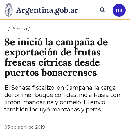
Pasar al contenido principal
Presidencia
Buscar
Ir
a
de
Mi
…
Senasa
Arg
la
Se inició la campaña de
Nación
exportación de frutas
frescas cítricas desde
puertos bonaerenses
El Senasa fiscalizó, en Campana, la carga
del primer buque con destino a Rusia con
limón, mandarina y pomelo. El envío
también incluyó manzanas y peras.
03 de abril de 2019