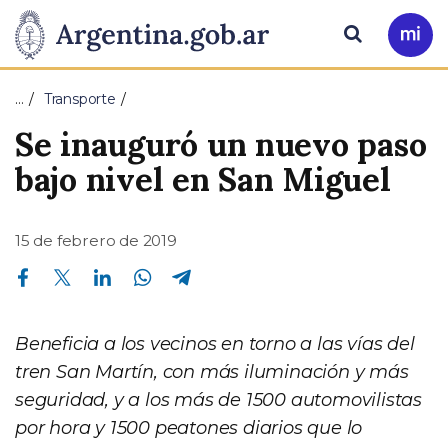
Pasar al contenido principal
Presidencia
Buscar
Ir
a
de
Mi
…
Transporte
Arg
la
Se inauguró un nuevo paso
Nación
bajo nivel en San Miguel
15 de febrero de 2019
Compartir en Facebook
Compartir en Twitter
Compartir en Linkedin
Compartir en Whatsapp
Compartir en Telegram
Beneficia a los vecinos en torno a las vías del
tren San Martín, con más iluminación y más
seguridad, y a los más de 1500 automovilistas
por hora y 1500 peatones diarios que lo