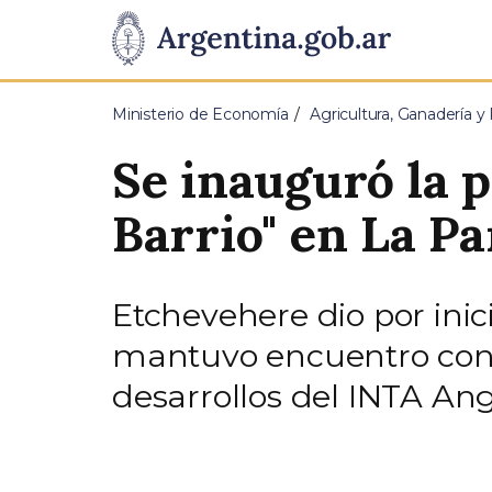
Pasar al contenido principal
Presidencia
de
Ministerio de Economía
Agricultura, Ganadería y
la
Se inauguró la 
Nación
Barrio" en La P
Etchevehere dio por ini
mantuvo encuentro con p
desarrollos del INTA Ang