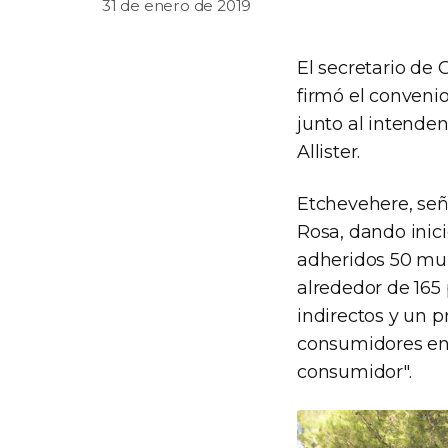
31 de enero de 2019
El secretario de 
firmó el conveni
junto al intende
Allister.
Etchevehere, señ
Rosa, dando inic
adheridos 50 mun
alrededor de 165
indirectos y un p
consumidores en t
consumidor".