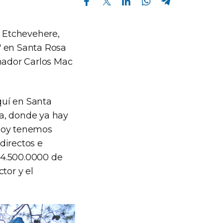
l Etchevehere,
" en Santa Rosa
rnador Carlos Mac
quí en Santa
a, donde ya hay
"hoy tenemos
directos e
s 4.500.0000 de
tor y el