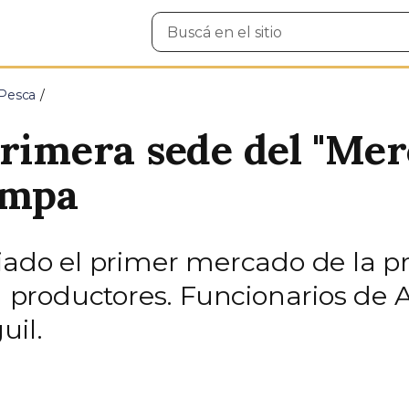
Buscar
en
el
sitio
 Pesca
primera sede del "Mer
ampa
ciado el primer mercado de la p
roductores. Funcionarios de Ag
uil.