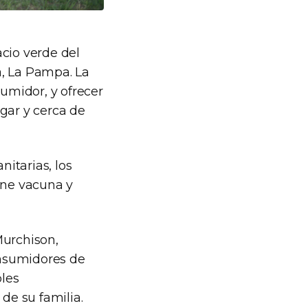
cio verde del
a, La Pampa. La
sumidor, y ofrecer
gar y cerca de
itarias, los
rne vacuna y
Murchison,
onsumidores de
bles
de su familia.