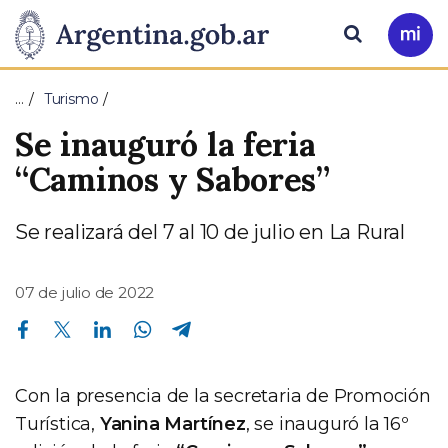
Pasar al contenido principal
Presidencia
Buscar
Ir
a
de
Mi
…
Turismo
Arg
la
Se inauguró la feria
Nación
“Caminos y Sabores”
Se realizará del 7 al 10 de julio en La Rural
07 de julio de 2022
Compartir en Facebook
Compartir en Twitter
Compartir en Linkedin
Compartir en Whatsapp
Compartir en Telegram
Con la presencia de la secretaria de Promoción
Turística,
Yanina Martínez
, se inauguró la 16º