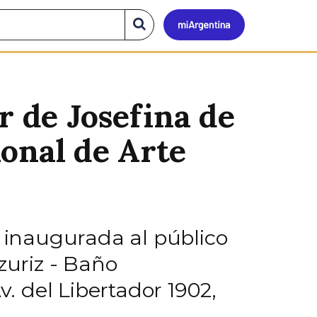
Mi
Buscar
en
el
Argen
sitio
r de Josefina de
onal de Arte
á inaugurada al público
zuriz - Baño
 del Libertador 1902,