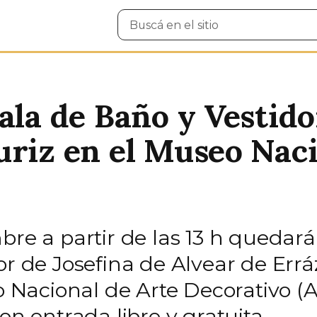
Buscar
en
el
sitio
ala de Baño y Vestido
uriz en el Museo Naci
bre a partir de las 13 h quedar
or de Josefina de Alvear de Errá
acional de Arte Decorativo (Av.
on entrada libre y gratuita.