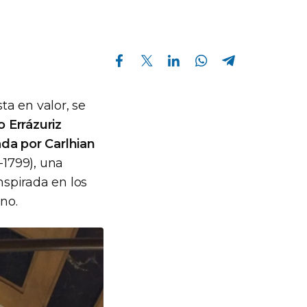
Compartir en Facebook
Compartir en Twitter
Compartir en Linkedin
Compartir en Whatsapp
Compartir en Telegram
a en valor, se
 Errázuriz
da por Carlhian
-1799), una
inspirada en los
no.