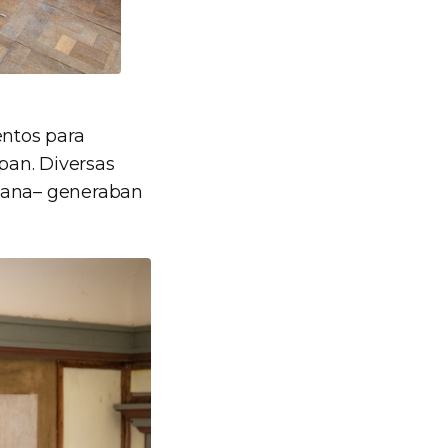
entos para
pan. Diversas
ntana– generaban