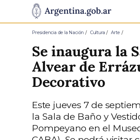
Pasar al contenido principal
Presidencia
de
Presidencia de la Nación
Cultura
Arte
la
Se inaugura la S
Nación
Alvear de Erráz
Decorativo
Este jueves 7 de septiem
la Sala de Baño y Vestid
Pompeyano en el Museo N
CABA). Se podrá visitar c