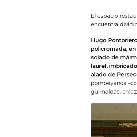
El espacio restau
encuentra dividi
Hugo Pontoriero
policromada, ent
solado de mármo
laurel, imbricad
alado de Perseo
pompeyanos –comp
guirnaldas, enla