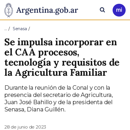
Pasar al contenido principal
Presidencia
Buscar
Ir
a
de
Mi
…
Senasa
Arg
la
Se impulsa incorporar en
Nación
el CAA procesos,
tecnología y requisitos de
la Agricultura Familiar
Durante la reunión de la Conal y con la
presencia del secretario de Agricultura,
Juan José Bahillo y de la presidenta del
Senasa, Diana Guillén.
28 de junio de 2023