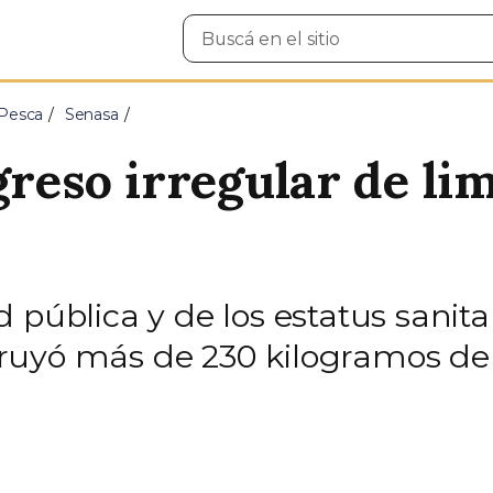
Buscar
en
el
sitio
 Pesca
Senasa
greso irregular de li
pública y de los estatus sanitar
ruyó más de 230 kilogramos de