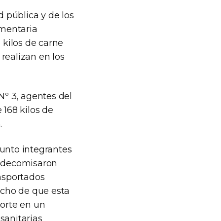
 pública y de los
imentaria
kilos de carne
realizan en los
Nº 3, agentes del
168 kilos de
.
junto integrantes
e decomisaron
nsportados
hecho de que esta
porte en un
sanitarias