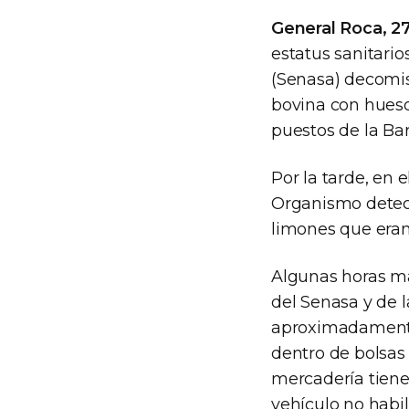
General Roca, 2
estatus sanitario
(Senasa) decomis
bovina con hueso
puestos de la Bar
Por la tarde, en 
Organismo detect
limones que eran
Algunas horas má
del Senasa y de 
aproximadamente
dentro de bolsas 
mercadería tiene 
vehículo no habi