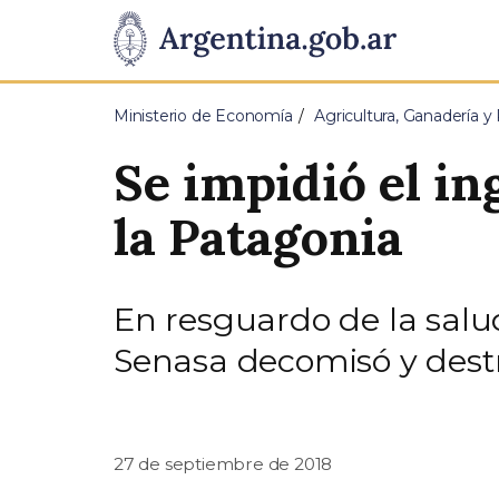
Pasar al contenido principal
Presidencia
de
Ministerio de Economía
Agricultura, Ganadería y
la
Se impidió el in
Nación
la Patagonia
En resguardo de la salud 
Senasa decomisó y dest
27 de septiembre de 2018