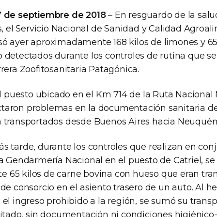
7 de septiembre de 2018
– En resguardo de la salud
s, el Servicio Nacional de Sanidad y Calidad Agroal
ó ayer aproximadamente 168 kilos de limones y 65 
 detectados durante los controles de rutina que se 
rera Zoofitosanitaria Patagónica.
el puesto ubicado en el Km 714 de la Ruta Nacional 
aron problemas en la documentación sanitaria de 
 transportados desde Buenos Aires hacia Neuquén
s tarde, durante los controles que realizan en con
la Gendarmería Nacional en el puesto de Catriel, s
 65 kilos de carne bovina con hueso que eran tra
de consorcio en el asiento trasero de un auto. Al 
el ingreso prohibido a la región, se sumó su trans
litado, sin documentación ni condiciones higiénico-