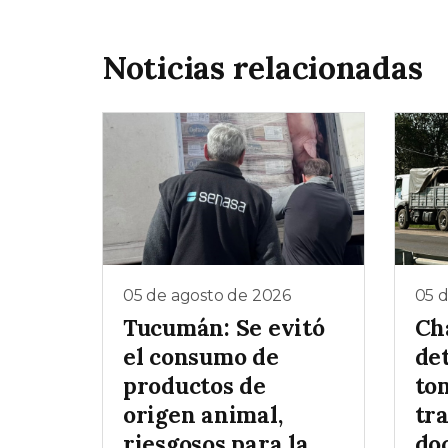
Noticias relacionadas
05 de agosto de 2026
05 
Tucumán: Se evitó
Ch
el consumo de
de
productos de
to
origen animal,
tr
riesgosos para la
do