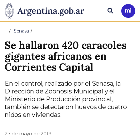
Pasar al contenido principal
Presidencia
Buscar
Ir
a
de
Mi
…
Senasa
Arg
la
Se hallaron 420 caracoles
Nación
gigantes africanos en
Corrientes Capital
En el control, realizado por el Senasa, la
Dirección de Zoonosis Municipal y el
Ministerio de Producción provincial,
también se detectaron huevos de cuatro
nidos en viviendas.
27 de mayo de 2019