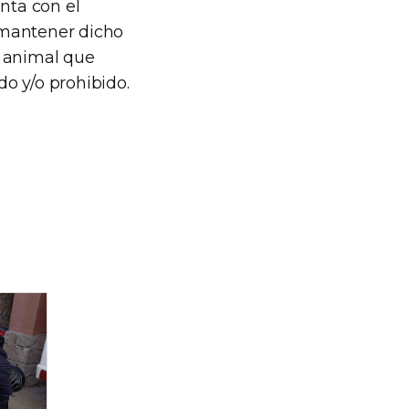
nta con el
a mantener dicho
n animal que
do y/o prohibido.