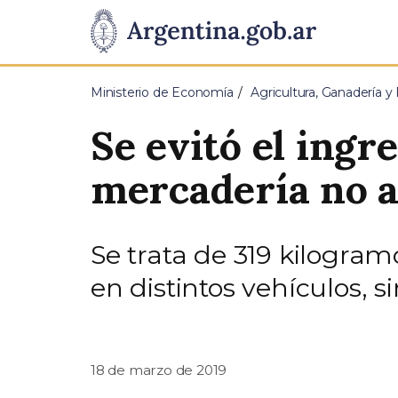
Pasar al contenido principal
Presidencia
de
Ministerio de Economía
Agricultura, Ganadería y
la
Se evitó el ingr
Nación
mercadería no a
Se trata de 319 kilogra
en distintos vehículos, 
18 de marzo de 2019