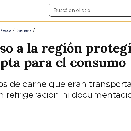
Buscar
en
el
sitio
 Pesca
Senasa
eso a la región proteg
pta para el consumo
mos de carne que eran transpor
sin refrigeración ni documentació