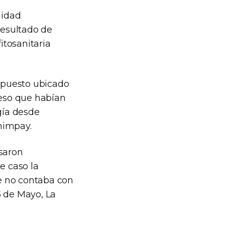
lidad
resultado de
itosanitaria
 puesto ubicado
eso que habían
gía desde
himpay.
isaron
e caso la
e no contaba con
5 de Mayo, La