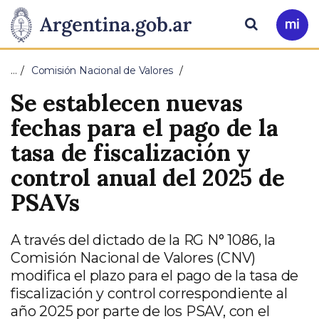
Pasar al contenido principal
Presidencia
Buscar
Ir
a
de
Mi
…
Comisión Nacional de Valores
Arg
la
Se establecen nuevas
Nación
fechas para el pago de la
tasa de fiscalización y
control anual del 2025 de
PSAVs
A través del dictado de la RG N° 1086, la
Comisión Nacional de Valores (CNV)
modifica el plazo para el pago de la tasa de
fiscalización y control correspondiente al
año 2025 por parte de los PSAV, con el