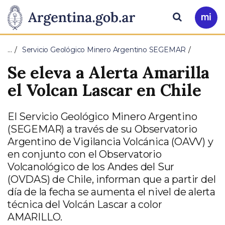
Pasar al contenido principal
Presidencia
Buscar
Ir
a
de
Mi
…
Servicio Geológico Minero Argentino SEGEMAR
Arg
la
Se eleva a Alerta Amarilla
Nación
el Volcan Lascar en Chile
El Servicio Geológico Minero Argentino
(SEGEMAR) a través de su Observatorio
Argentino de Vigilancia Volcánica (OAVV) y
en conjunto con el Observatorio
Volcanológico de los Andes del Sur
(OVDAS) de Chile, informan que a partir del
día de la fecha se aumenta el nivel de alerta
técnica del Volcán Lascar a color
AMARILLO.