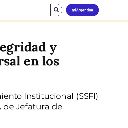
Mi
Buscar
en
el
Argen
sitio
tegridad y
sal en los
ento Institucional (SSFI)
A de Jefatura de