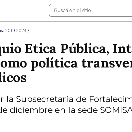
Buscar
en
el
sitio
ura 2019-2023
quio Etica Pública, In
omo política transver
icos
 la Subsecretaría de Fortalecimi
5 de diciembre en la sede SOMIS