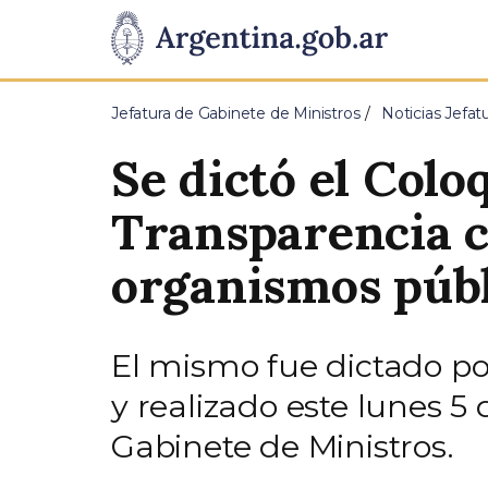
Pasar al contenido principal
Presidencia
de
Jefatura de Gabinete de Ministros
Noticias Jefat
la
Se dictó el Colo
Nación
Transparencia c
organismos públ
El mismo fue dictado por
y realizado este lunes 
Gabinete de Ministros.