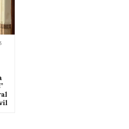
3
a
s”
ral
vil