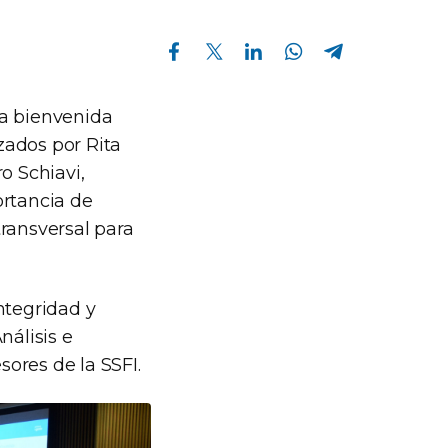
Compartir en Facebook
Compartir en Twitter
Compartir en Linkedin
Compartir en Whatsapp
Compartir en Telegram
 la bienvenida
zados por Rita
o Schiavi,
ortancia de
ransversal para
ntegridad y
nálisis e
sores de la SSFI.