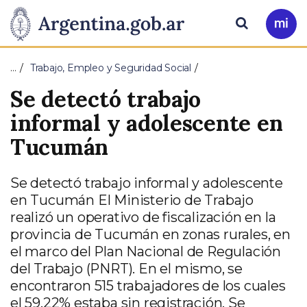
Pasar al contenido principal
Presidencia
Buscar
Ir
a
de
Mi
…
Trabajo, Empleo y Seguridad Social
Arg
la
Se detectó trabajo
Nación
informal y adolescente en
Tucumán
Se detectó trabajo informal y adolescente
en Tucumán El Ministerio de Trabajo
realizó un operativo de fiscalización en la
provincia de Tucumán en zonas rurales, en
el marco del Plan Nacional de Regulación
del Trabajo (PNRT). En el mismo, se
encontraron 515 trabajadores de los cuales
el 59.22% estaba sin registración. Se