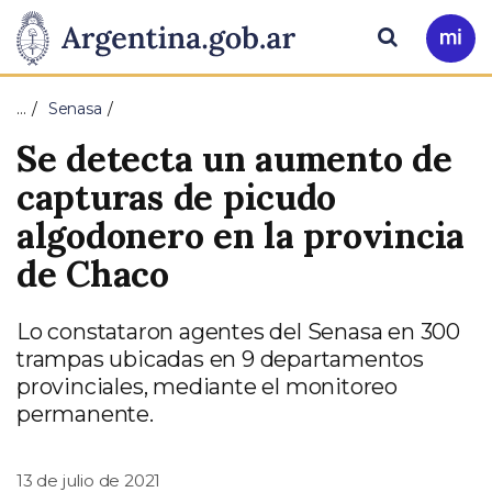
Pasar al contenido principal
Presidencia
Buscar
Ir
a
de
Mi
…
Senasa
Arg
la
Se detecta un aumento de
Nación
capturas de picudo
algodonero en la provincia
de Chaco
Lo constataron agentes del Senasa en 300
trampas ubicadas en 9 departamentos
provinciales, mediante el monitoreo
permanente.
13 de julio de 2021