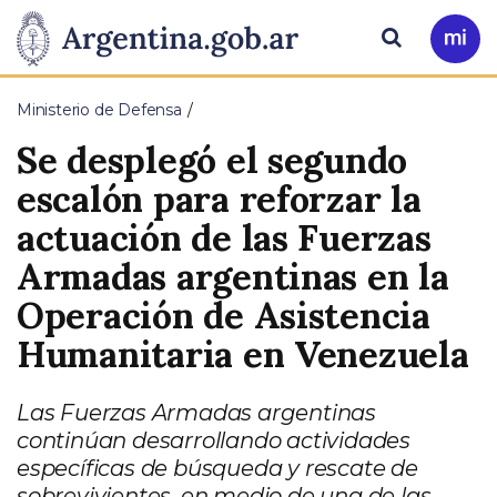
Pasar al contenido principal
Presidencia
Buscar
Ir
a
de
Mi
Ministerio de Defensa
Arg
la
Se desplegó el segundo
Nación
escalón para reforzar la
actuación de las Fuerzas
Armadas argentinas en la
Operación de Asistencia
Humanitaria en Venezuela
Las Fuerzas Armadas argentinas
continúan desarrollando actividades
específicas de búsqueda y rescate de
sobrevivientes, en medio de una de las